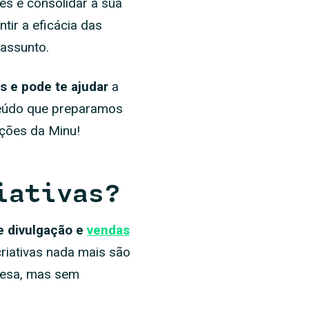
es e consolidar a sua
ntir a eficácia das
 assunto.
as e pode te ajudar
a
teúdo que preparamos
uções da Minu!
iativas?
e divulgação e
vendas
riativas nada mais são
resa, mas sem