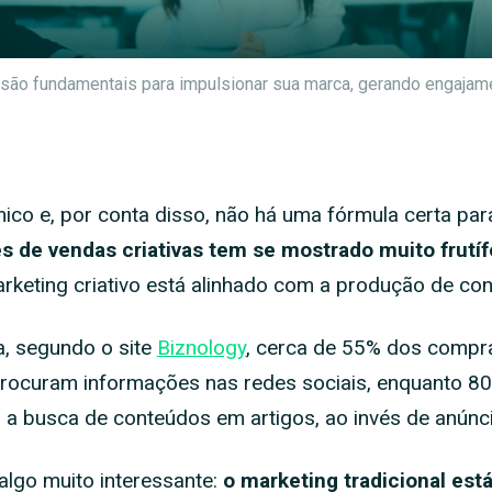
 são fundamentais para impulsionar sua marca, gerando engajame
co e, por conta disso, não há uma fórmula certa par
s de vendas criativas tem se mostrado muito frutí
rketing criativo está alinhado com a produção de con
a, segundo o site
Biznology
, cerca de 55% dos comp
procuram informações nas redes sociais, enquanto 
 a busca de conteúdos em artigos, ao invés de anúnc
lgo muito interessante:
o marketing tradicional es