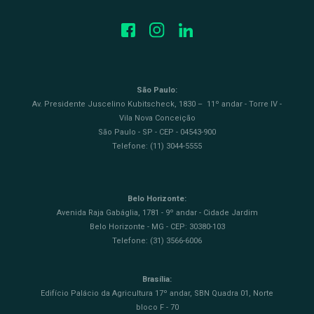
São Paulo:
Av. Presidente Juscelino Kubitscheck, 1830 – 11º andar - Torre IV -
Vila Nova Conceição
São Paulo - SP - CEP - 04543-900
Telefone: (11) 3044-5555
Belo Horizonte:
Avenida Raja Gabáglia, 1781 - 9º andar - Cidade Jardim
Belo Horizonte - MG - CEP: 30380-103
Telefone: (31) 3566-6006
Brasília:
Edifício Palácio da Agricultura 17º andar, SBN Quadra 01, Norte
bloco F - 70