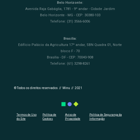
Belo Horizonte:
Avenida Raja Gabáglia, 1781 - 9º andar - Cidade Jardim
Belo Horizonte - MG - CEP: 30380-103
Telefone: (31) 3566-6006
Brasília:
Edifício Palácio da Agricultura 17º andar, SBN Quadra 01, Norte
bloco F - 70
Brasília - DF - CEP: 70040-908
Telefone: (61) 3298-8261
© Todos os direitos reservados // Minu // 2021
Termos de Uso
Política de
Aviso de
Politica de Segurança da
do Site
Cookies
Privacidade
Informação