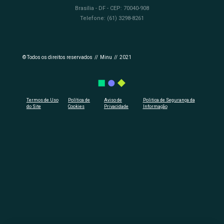
Brasília - DF - CEP: 70040-908
Telefone: (61) 3298-8261
© Todos os direitos reservados // Minu // 2021
Termos de Uso
Política de
Aviso de
Politica de Segurança da
do Site
Cookies
Privacidade
Informação