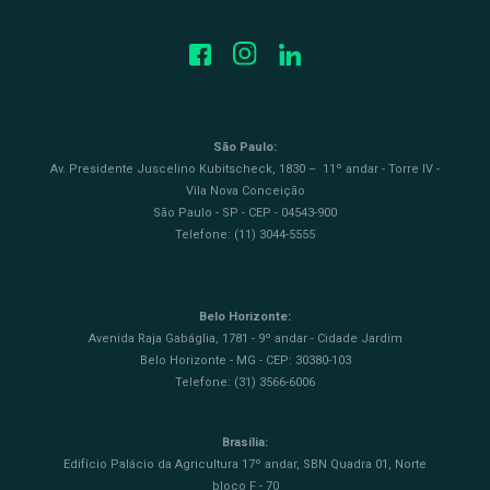
São Paulo:
Av. Presidente Juscelino Kubitscheck, 1830 – 11º andar - Torre IV -
Vila Nova Conceição
São Paulo - SP - CEP - 04543-900
Telefone: (11) 3044-5555
Belo Horizonte:
Avenida Raja Gabáglia, 1781 - 9º andar - Cidade Jardim
Belo Horizonte - MG - CEP: 30380-103
Telefone: (31) 3566-6006
Brasília:
Edifício Palácio da Agricultura 17º andar, SBN Quadra 01, Norte
bloco F - 70