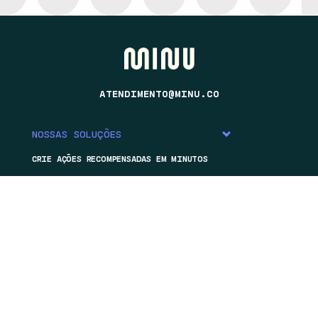
ATENDIMENTO@MINU.CO
NOSSAS SOLUÇÕES
CRIE AÇÕES RECOMPENSADAS EM MINUTOS
TENHA A SUA PRÓPRIA ESTRATÉGIA DE
ENGAJAMENTO
INCLUA NOSSAS RECOMPENSAS DIGITAIS EM
SUA ESTRATÉGIA DE RELACIONAMENTO
A MINU
CONHEÇA A MINU