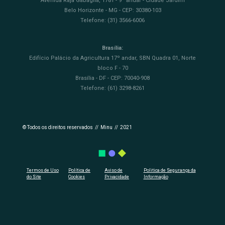
Avenida Raja Gabáglia, 1781 - 9º andar - Cidade Jardim
Belo Horizonte - MG - CEP: 30380-103
Telefone: (31) 3566-6006
Brasília:
Edifício Palácio da Agricultura 17º andar, SBN Quadra 01, Norte
bloco F - 70
Brasília - DF - CEP: 70040-908
Telefone: (61) 3298-8261
© Todos os direitos reservados // Minu // 2021
Termos de Uso
Política de
Aviso de
Politica de Segurança da
do Site
Cookies
Privacidade
Informação