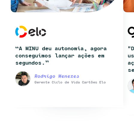
“A MINU deu autonomia, agora
"
conseguimos lançar ações em
u
segundos.”
a
s
Rodrigo Menezes
Gerente Ciclo de Vida Cartões Elo